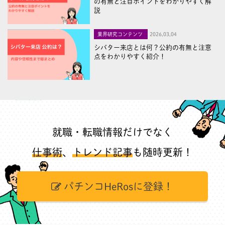
の有無と注目ポイントをわかりやすく解
説
業界研究コンテンツ
2026,03,04
シバター来店とは何？公約の有無と注意
点をわかりやすく紹介！
就職・転職情報だけでなく
仕事術
、
トレンド記事
も随時更新！
パチンコHeRosに登録！