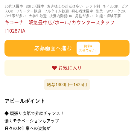
20代活躍中
30代活躍中
お客様との対話は多い
シフト制
ネイルOK
ピア
スOK
フリーター歓迎
フルタイム歓迎
初心者活躍中
副業・WワークOK
力仕事が多い
大学生歓迎
扶養内勤務OK
男性が多い
知識・経験不要
研
修あり
立ち仕事
自分の都合に合わせやすい
茶髪OK
賑やかな職場
長く
キコーナ 阪急豊中店/ホール/カウンタースタッフ
働ける
長期歓迎
髪型自由
髪色自由
[10287]A
簡単&
応募画面へ進む
30秒で完了♩
お気に入り
給与1300円〜1625円
アピールポイント
◆ 頑張り次第で昇給チャンス！
働くモチベーションもアップ！
日々のお仕事への姿勢が