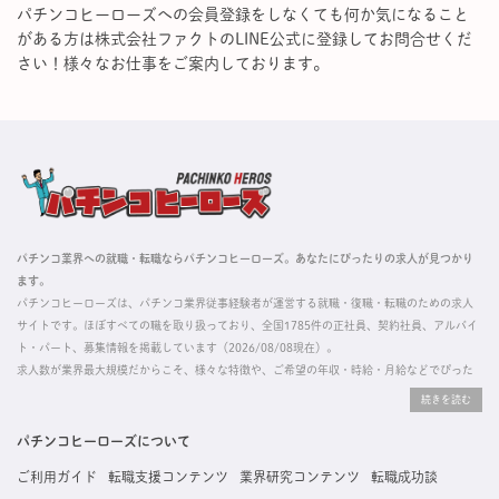
パチンコヒーローズへの会員登録をしなくても何か気になること
がある方は株式会社ファクトのLINE公式に登録してお問合せくだ
さい！様々なお仕事をご案内しております。
パチンコ業界への就職・転職ならパチンコヒーローズ。あなたにぴったりの求人が見つかり
ます。
パチンコヒーローズは、パチンコ業界従事経験者が運営する就職・復職・転職のための求人
サイトです。ほぼすべての職を取り扱っており、全国1785件の正社員、契約社員、アルバイ
ト・パート、募集情報を掲載しています（2026/08/08現在）。
求人数が業界最大規模だからこそ、様々な特徴や、ご希望の年収・時給・月給などでぴった
りな求人を探すことができ、ご利用者の約96%の方に「満足」とお答えいただいています。
掲載している求人は、すべて契約法人様から寄せられた正規の求人情報です。応募いただい
た内容はすぐに直接事業所に届くためスムーズに転職・復職できます。
パチンコヒーローズについて
ご利用ガイド
転職支援コンテンツ
業界研究コンテンツ
転職成功談