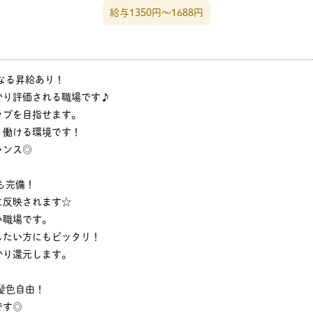
給与1350円〜1688円
なる昇給あり！
かり評価される職場です♪
ップを目指せます。
く働ける環境です！
ャンス◎
も完備！
に反映されます☆
い職場です。
したい方にもピッタリ！
かり還元します。
髪色自由！
です◎