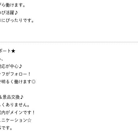
がら働けます。
のび活躍♪
方にぴったりです。
ポート★
ら、
対応が中心♪
ッフがフォロー！
で明るく働けます◎
＆景品交換♪
しくありません。
案内がメインです！
ュニケーション☆
事です。