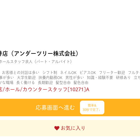
井店（アンダーツリー株式会社）
ホールスタッフ求人（パート・アルバイト）
お客様との対話は多い
シフト制
ネイルOK
ピアスOK
フリーター歓迎
フルタ
事が多い
大学生歓迎
扶養内勤務OK
男性が多い
知識・経験不要
研修あり
立
かな職場
長く働ける
長期歓迎
髪型自由
髪色自由
/ホール/カウンタースタッフ[10271]A
簡単&
応募画面へ進む
30秒で完了♩
お気に入り