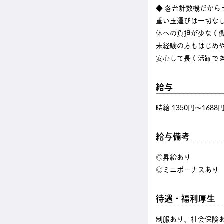
◆ 各台計数機だから
重い玉運びは一切な
体への負担が少なく
未経験の方もはじめ
安心して長く活躍で
給与
時給 1350円〜1688
給与備考
◎昇給あり
◎ミニボーナスあり
待遇・福利厚生
制服あり、社会保険