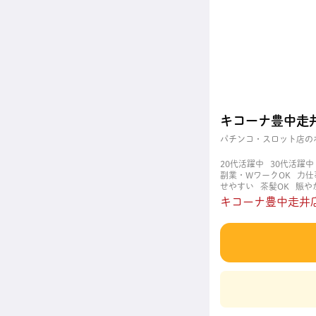
キコーナ豊中走
パチンコ・スロット店の
20代活躍中
30代活躍中
副業・WワークOK
力仕
せやすい
茶髪OK
賑や
キコーナ豊中走井店