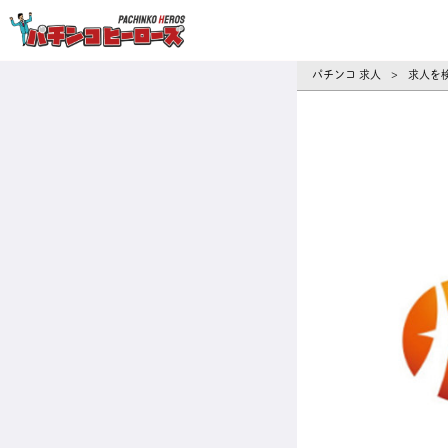
パチンコ求人・転職ならパチンコヒーロ
パチンコ 求人
求人を
>