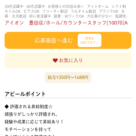
20代活躍中
30代活躍中
お客様との対話は多い
アットホーム
シフト制
ネイルOK
ピアスOK
フリーター歓迎
フルタイム歓迎
ブランクOK
主
婦・主夫歓迎
初心者活躍中
副業・WワークOK
力仕事が少ない
協調性が
ある
即日勤務OK
大学生歓迎
扶養内勤務OK
未経験・初心者OK
男性が
アイオン 豊田店/ホール/カウンタースタッフ[10070]A
多い
知識・経験不要
研修あり
立ち仕事
経験者・有資格者歓迎
自分の都
合に合わせやすい
賑やかな職場
長く働ける
長期歓迎
髪型自由
髪色自
由
簡単&
応募画面へ進む
30秒で完了♩
お気に入り
給与1350円〜1688円
アピールポイント
◆ 評価される昇給制度☆
頑張りがしっかり評価され、
経験や成果に応じて昇給あり！
モチベーションを持って