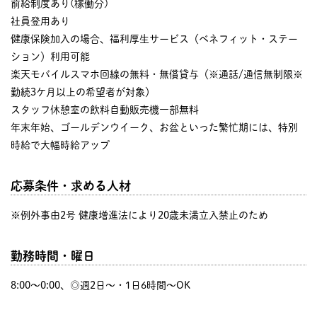
前給制度あり(稼働分)
社員登用あり
健康保険加入の場合、福利厚生サービス（ベネフィット・ステー
ション）利用可能
楽天モバイルスマホ回線の無料・無償貸与（※通話/通信無制限※
勤続3ケ月以上の希望者が対象）
スタッフ休憩室の飲料自動販売機一部無料
年末年始、ゴールデンウイーク、お盆といった繁忙期には、特別
時給で大幅時給アップ
応募条件・求める人材
※例外事由2号 健康増進法により20歳未満立入禁止のため
勤務時間・曜日
8:00〜0:00、◎週2日～・1日6時間～OK