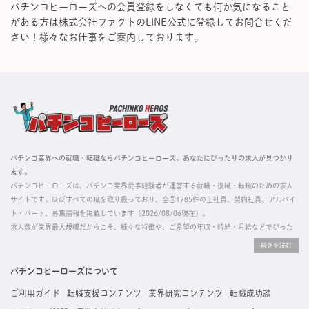
パチンコヒーローズへの会員登録をしなくても何か気になること
がある方は株式会社ファクトのLINE公式に登録してお問合せくだ
さい！様々なお仕事をご案内しております。
パチンコ業界への就職・転職ならパチンコヒーローズ。あなたにぴったりの求人が見つかり
ます。
パチンコヒーローズは、パチンコ業界従事経験者が運営する就職・復職・転職のための求人
サイトです。ほぼすべての職を取り扱っており、全国1785件の正社員、契約社員、アルバイ
ト・パート、募集情報を掲載しています（2026/08/06現在）。
求人数が業界最大規模だからこそ、様々な特徴や、ご希望の年収・時給・月給などでぴった
りな求人を探すことができ、ご利用者の約96%の方に「満足」とお答えいただいています。
掲載している求人は、すべて契約法人様から寄せられた正規の求人情報です。応募いただい
た内容はすぐに直接事業所に届くためスムーズに転職・復職できます。
パチンコヒーローズについて
ご利用ガイド
転職支援コンテンツ
業界研究コンテンツ
転職成功談