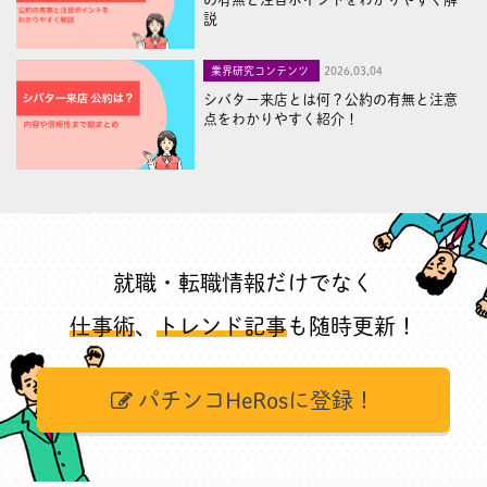
説
業界研究コンテンツ
2026,03,04
シバター来店とは何？公約の有無と注意
点をわかりやすく紹介！
就職・転職情報だけでなく
仕事術
、
トレンド記事
も随時更新！
パチンコHeRosに登録！