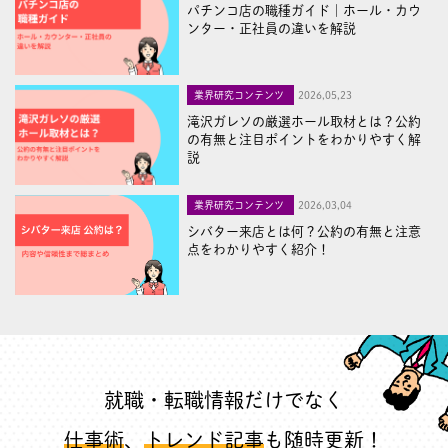
パチンコ店の職種ガイド｜ホール・カウ
ンター・正社員の違いを解説
業界研究コンテンツ
2026,05,23
滝沢ガレソの厳選ホール取材とは？公約
の有無と注目ポイントをわかりやすく解
説
業界研究コンテンツ
2026,03,04
シバター来店とは何？公約の有無と注意
点をわかりやすく紹介！
就職・転職情報だけでなく
仕事術
、
トレンド記事
も随時更新！