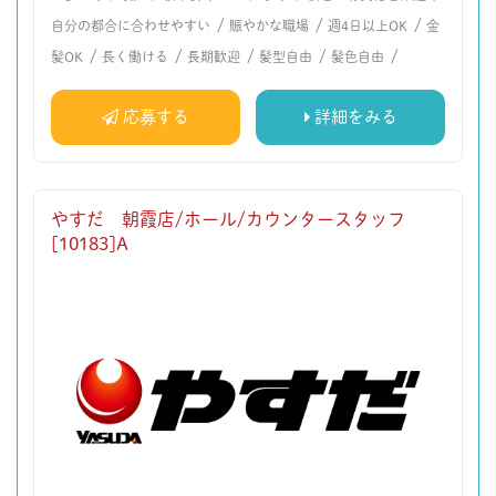
/
/
/
自分の都合に合わせやすい
賑やかな職場
週4日以上OK
金
/
/
/
/
/
髪OK
長く働ける
長期歓迎
髪型自由
髪色自由
応募する
詳細をみる
やすだ 朝霞店/ホール/カウンタースタッフ
[10183]A