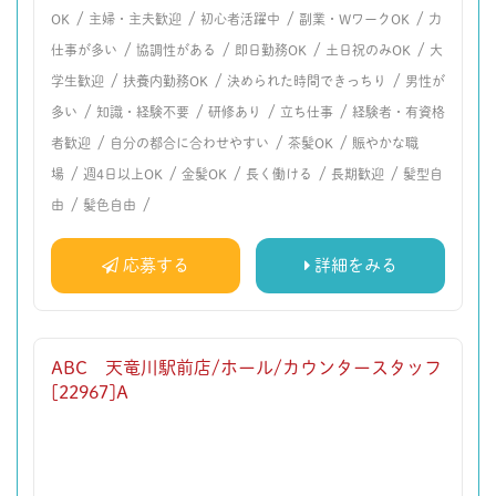
/
/
/
/
OK
主婦・主夫歓迎
初心者活躍中
副業・WワークOK
力
/
/
/
/
仕事が多い
協調性がある
即日勤務OK
土日祝のみOK
大
/
/
/
学生歓迎
扶養内勤務OK
決められた時間できっちり
男性が
/
/
/
/
多い
知識・経験不要
研修あり
立ち仕事
経験者・有資格
/
/
/
者歓迎
自分の都合に合わせやすい
茶髪OK
賑やかな職
/
/
/
/
/
場
週4日以上OK
金髪OK
長く働ける
長期歓迎
髪型自
/
/
由
髪色自由
応募する
詳細をみる
ABC 天竜川駅前店/ホール/カウンタースタッフ
[22967]A