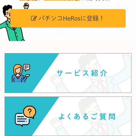
パチンコHeRosに登録！