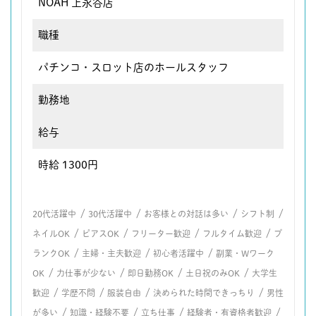
NOAH 上永谷店
職種
パチンコ・スロット店のホールスタッフ
勤務地
給与
時給 1300円
/
/
/
/
20代活躍中
30代活躍中
お客様との対話は多い
シフト制
/
/
/
/
ネイルOK
ピアスOK
フリーター歓迎
フルタイム歓迎
ブ
/
/
/
ランクOK
主婦・主夫歓迎
初心者活躍中
副業・Wワーク
/
/
/
/
OK
力仕事が少ない
即日勤務OK
土日祝のみOK
大学生
/
/
/
/
歓迎
学歴不問
服装自由
決められた時間できっちり
男性
/
/
/
/
が多い
知識・経験不要
立ち仕事
経験者・有資格者歓迎