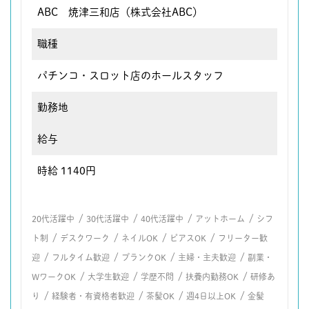
ABC 焼津三和店（株式会社ABC）
職種
パチンコ・スロット店のホールスタッフ
勤務地
給与
時給 1140円
/
/
/
/
20代活躍中
30代活躍中
40代活躍中
アットホーム
シフ
/
/
/
/
ト制
デスクワーク
ネイルOK
ピアスOK
フリーター歓
/
/
/
/
迎
フルタイム歓迎
ブランクOK
主婦・主夫歓迎
副業・
/
/
/
/
WワークOK
大学生歓迎
学歴不問
扶養内勤務OK
研修あ
/
/
/
/
り
経験者・有資格者歓迎
茶髪OK
週4日以上OK
金髪