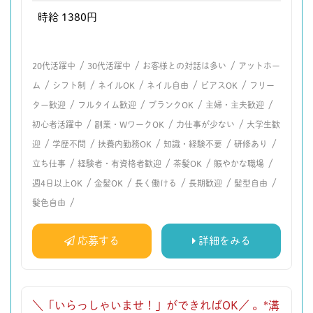
時給 1380円
/
/
/
20代活躍中
30代活躍中
お客様との対話は多い
アットホー
/
/
/
/
/
ム
シフト制
ネイルOK
ネイル自由
ピアスOK
フリー
/
/
/
/
ター歓迎
フルタイム歓迎
ブランクOK
主婦・主夫歓迎
/
/
/
初心者活躍中
副業・WワークOK
力仕事が少ない
大学生歓
/
/
/
/
/
迎
学歴不問
扶養内勤務OK
知識・経験不要
研修あり
/
/
/
/
立ち仕事
経験者・有資格者歓迎
茶髪OK
賑やかな職場
/
/
/
/
/
週4日以上OK
金髪OK
長く働ける
長期歓迎
髪型自由
/
髪色自由
応募する
詳細をみる
＼「いらっしゃいませ！」ができればOK／ 。*溝