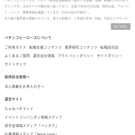
パチンコヒーローズは、パチンコ業界従事経験者が運営する就職・復職・転職のための求人
サイトです。ほぼすべての職を取り扱っており、全国1785件の正社員、契約社員、アルバイ
ト・パート、募集情報を掲載しています（2026/08/07現在）。
求人数が業界最大規模だからこそ、様々な特徴や、ご希望の年収・時給・月給などでぴった
りな求人を探すことができ、ご利用者の約96%の方に「満足」とお答えいただいています。
掲載している求人は、すべて契約法人様から寄せられた正規の求人情報です。応募いただい
た内容はすぐに直接事業所に届くためスムーズに転職・復職できます。
パチンコヒーローズについて
ご利用ガイド
転職支援コンテンツ
業界研究コンテンツ
転職成功談
よくあるご質問
運営会社情報
プライバシーポリシー
サイトポリシー
サイトマップ
採用担当者様へ
求人掲載をお考えの方へ
運営サイト
ちゃみパチランド
イベントコンパニオン情報メディア
奨学金情報メディア「ベッカク」
仕事情報メディア「Work jump」