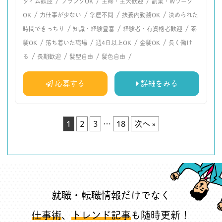
/
/
/
タイム歓迎
ブランクOK
主婦・主夫歓迎
副業・Wワーク
/
/
/
/
OK
力仕事が少ない
学歴不問
扶養内勤務OK
決められた
/
/
/
時間できっちり
知識・経験豊富
経験者・有資格者歓迎
茶
/
/
/
/
髪OK
落ち着いた職場
週4日以上OK
金髪OK
長く働け
/
/
/
/
る
長期歓迎
髪型自由
髪色自由
応募する
詳細をみる
1
2
3
…
18
次へ »
就職・転職情報だけでなく
仕事術
、
トレンド記事
も随時更新！