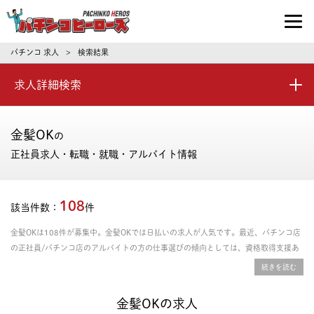
パチンコ求人・転職ならパチンコヒーロ
パチンコ 求人
検索結果
>
求人詳細検索
金髪OK
の
正社員求人・転職・就職・アルバイト情報
108
該当件数：
件
金髪OKは108件が募集中。金髪OKでは日払いの求人が人気です。最近、パチンコ店
の正社員/パチンコ店のアルバイトの方の仕事選びの傾向としては、資格取得支援あ
り、年間休日の多さ、残業時間の少なさを重視される方が多いです。給料や年収、勤
務条件など豊富な情報の中からあなたにピッタリの正社員、パート・アルバイトのお
仕事を探せます。
金髪OKの求人