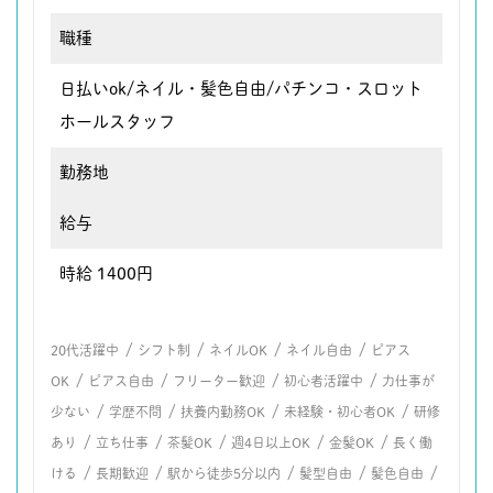
職種
日払いok/ネイル・髪色自由/パチンコ・スロット
ホールスタッフ
勤務地
給与
時給 1400円
/
/
/
/
20代活躍中
シフト制
ネイルOK
ネイル自由
ピアス
/
/
/
/
OK
ピアス自由
フリーター歓迎
初心者活躍中
力仕事が
/
/
/
/
少ない
学歴不問
扶養内勤務OK
未経験・初心者OK
研修
/
/
/
/
/
あり
立ち仕事
茶髪OK
週4日以上OK
金髪OK
長く働
/
/
/
/
/
ける
長期歓迎
駅から徒歩5分以内
髪型自由
髪色自由