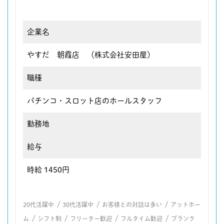
企業名
やすだ 朝霞店 （株式会社安田屋）
職種
パチンコ・スロット店のホールスタッフ
勤務地
給与
時給 1450円
/
/
/
20代活躍中
30代活躍中
お客様との対話は多い
アットホー
/
/
/
/
ム
シフト制
フリーター歓迎
フルタイム歓迎
ブランク