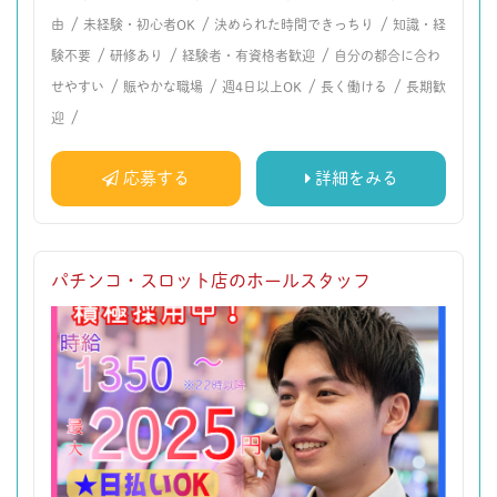
/
/
/
由
未経験・初心者OK
決められた時間できっちり
知識・経
/
/
/
験不要
研修あり
経験者・有資格者歓迎
自分の都合に合わ
/
/
/
/
せやすい
賑やかな職場
週4日以上OK
長く働ける
長期歓
/
迎
応募する
詳細をみる
パチンコ・スロット店のホールスタッフ