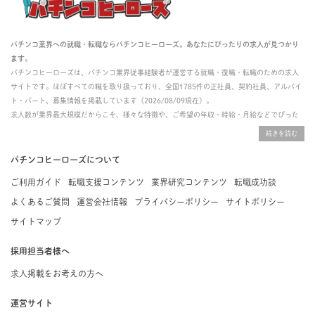
パチンコ業界への就職・転職ならパチンコヒーローズ。あなたにぴったりの求人が見つかり
ます。
パチンコヒーローズは、パチンコ業界従事経験者が運営する就職・復職・転職のための求人
サイトです。ほぼすべての職を取り扱っており、全国1785件の正社員、契約社員、アルバイ
ト・パート、募集情報を掲載しています（2026/08/09現在）。
求人数が業界最大規模だからこそ、様々な特徴や、ご希望の年収・時給・月給などでぴった
りな求人を探すことができ、ご利用者の約96%の方に「満足」とお答えいただいています。
掲載している求人は、すべて契約法人様から寄せられた正規の求人情報です。応募いただい
た内容はすぐに直接事業所に届くためスムーズに転職・復職できます。
パチンコヒーローズについて
ご利用ガイド
転職支援コンテンツ
業界研究コンテンツ
転職成功談
よくあるご質問
運営会社情報
プライバシーポリシー
サイトポリシー
サイトマップ
採用担当者様へ
求人掲載をお考えの方へ
運営サイト