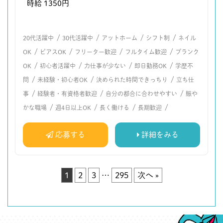
時給 1350円
/
/
/
/
20代活躍中
30代活躍中
アットホーム
シフト制
ネイル
/
/
/
/
OK
ピアスOK
フリーター歓迎
フルタイム歓迎
ブランク
/
/
/
/
OK
初心者活躍中
力仕事が少ない
即日勤務OK
学歴不
/
/
/
問
未経験・初心者OK
決められた時間できっちり
立ち仕
/
/
/
事
経験者・有資格者歓迎
自分の都合に合わせやすい
賑や
/
/
/
/
かな職場
週4日以上OK
長く働ける
長期歓迎
応募する
詳細をみる
1
2
3
…
295
次へ »