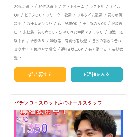
/
/
/
/
20代活躍中
30代活躍中
アットホーム
シフト制
ネイル
/
/
/
/
OK
ピアスOK
フリーター歓迎
フルタイム歓迎
初心者活
/
/
/
/
躍中
力仕事が少ない
即日勤務OK
土日祝のみOK
服装自
/
/
/
由
未経験・初心者OK
決められた時間できっちり
知識・経
/
/
/
験不要
研修あり
経験者・有資格者歓迎
自分の都合に合わ
/
/
/
/
せやすい
賑やかな職場
週4日以上OK
長く働ける
長期歓
/
迎
応募する
詳細をみる
パチンコ・スロット店のホールスタッフ