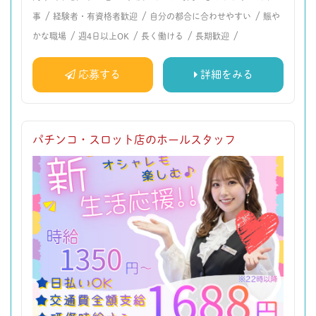
/
/
/
事
経験者・有資格者歓迎
自分の都合に合わせやすい
賑や
/
/
/
/
かな職場
週4日以上OK
長く働ける
長期歓迎
応募する
詳細をみる
パチンコ・スロット店のホールスタッフ