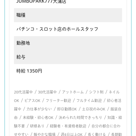
JUMBOPARK777大蒲店
職種
パチンコ・スロット店のホールスタッフ
勤務地
給与
時給 1350円
/
/
/
/
20代活躍中
30代活躍中
アットホーム
シフト制
ネイル
/
/
/
/
OK
ピアスOK
フリーター歓迎
フルタイム歓迎
初心者活
/
/
/
/
躍中
力仕事が少ない
即日勤務OK
土日祝のみOK
服装自
/
/
/
由
未経験・初心者OK
決められた時間できっちり
知識・経
/
/
/
験不要
研修あり
経験者・有資格者歓迎
自分の都合に合わ
/
/
/
/
せやすい
賑やかな職場
週4日以上OK
長く働ける
長期歓