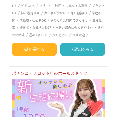
/
/
/
/
OK
ピアスOK
フリーター歓迎
フルタイム歓迎
ブランク
/
/
/
/
OK
初心者活躍中
力仕事が少ない
即日勤務OK
学歴不
/
/
/
問
未経験・初心者OK
決められた時間できっちり
立ち仕
/
/
/
事
経験者・有資格者歓迎
自分の都合に合わせやすい
賑や
/
/
/
/
かな職場
週4日以上OK
長く働ける
長期歓迎
応募する
詳細をみる
パチンコ・スロット店のホールスタッフ