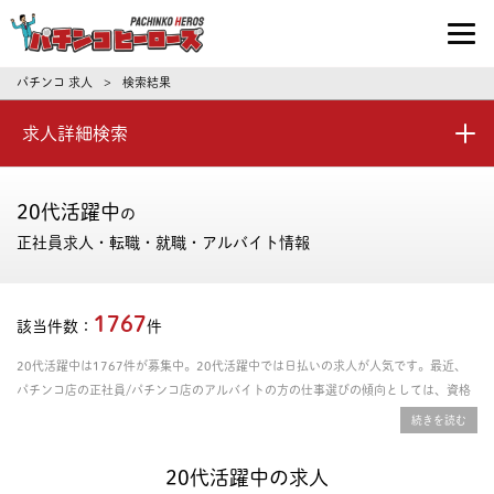
パチンコ求人・転職ならパチンコヒーロ
パチンコ 求人
検索結果
>
求人詳細検索
20代活躍中
の
正社員求人・転職・就職・アルバイト情報
1767
該当件数：
件
20代活躍中は1767件が募集中。20代活躍中では日払いの求人が人気です。最近、
パチンコ店の正社員/パチンコ店のアルバイトの方の仕事選びの傾向としては、資格
取得支援あり、年間休日の多さ、残業時間の少なさを重視される方が多いです。給料
や年収、勤務条件など豊富な情報の中からあなたにピッタリの正社員、パート・アル
バイトのお仕事を探せます。
20代活躍中の求人