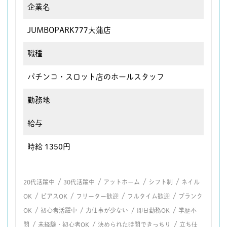
企業名
JUMBOPARK777大蒲店
職種
パチンコ・スロット店のホールスタッフ
勤務地
給与
時給 1350円
/
/
/
/
20代活躍中
30代活躍中
アットホーム
シフト制
ネイル
/
/
/
/
OK
ピアスOK
フリーター歓迎
フルタイム歓迎
ブランク
/
/
/
/
OK
初心者活躍中
力仕事が少ない
即日勤務OK
学歴不
/
/
/
問
未経験・初心者OK
決められた時間できっちり
立ち仕