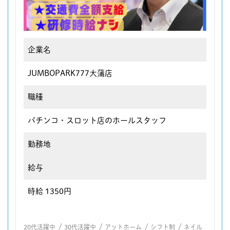
企業名
JUMBOPARK777大蒲店
職種
パチンコ・スロット店のホールスタッフ
勤務地
給与
時給 1350円
/
/
/
/
20代活躍中
30代活躍中
アットホーム
シフト制
ネイル